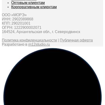
Оптовым клиентам
Корпоративным клиентам
ООО «МОРЭ»
ИНН: 2902089868
КПП: 290201001
ОГРН: 1222900002071
164524, Архангельская обл., г. Северодвинск
Политика конфиденциальности
|
Публичная оферта
Разработано в
m12studio.ru