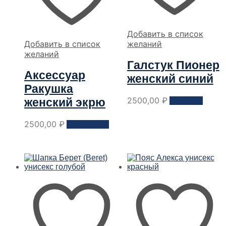
Добавить в список
Добавить в список
желаний
желаний
Галстук Пионер
Аксессуар
женский синий
Ракушка
Этот
2500,00
₽
женский экрю
Заказать
товар
имеет
2500,00
₽
Подробнее
неско
вариа
Опци
можн
выбра
на
стран
товар