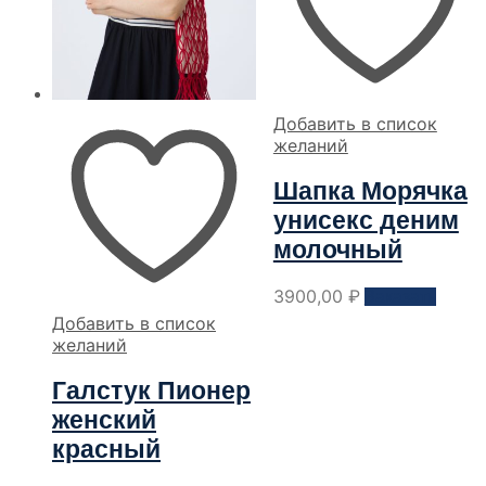
Добавить в список
желаний
Шапка Морячка
унисекс деним
молочный
Этот
3900,00
₽
Заказать
товар
Добавить в список
имеет
желаний
неско
вариа
Галстук Пионер
Опци
можн
женский
выбра
красный
на
стран