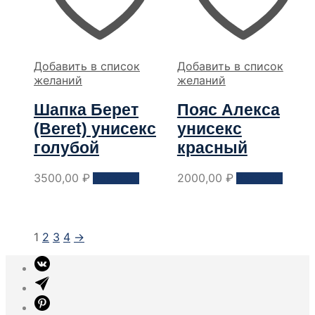
Добавить в список
Добавить в список
желаний
желаний
Шапка Берет
Пояс Алекса
(Beret) унисекс
унисекс
голубой
красный
Этот
Этот
3500,00
₽
2000,00
₽
Заказать
Заказать
товар
товар
имеет
имеет
несколько
неско
вариантов.
вариа
1
2
3
4
→
Опции
Опци
можно
можн
выбрать
выбра
на
на
странице
стран
товара
товар