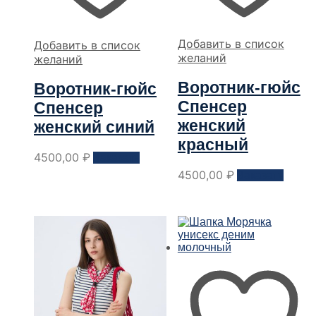
Добавить в список
Добавить в список
желаний
желаний
Воротник-гюйс
Воротник-гюйс
Спенсер
Спенсер
женский
женский синий
красный
Этот
4500,00
₽
Заказать
товар
Этот
4500,00
₽
Заказать
имеет
товар
несколько
имеет
вариантов.
неско
Опции
вариа
можно
Опци
выбрать
можн
на
выбра
странице
на
товара
стран
товар