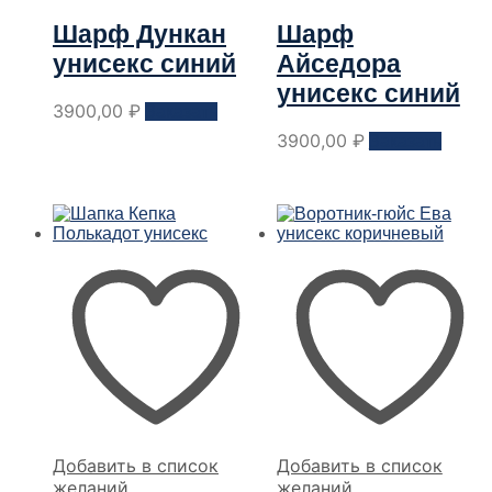
Шарф Дункан
Шарф
унисекс синий
Айседора
унисекс синий
Этот
3900,00
₽
Заказать
товар
Этот
3900,00
₽
Заказать
имеет
товар
несколько
имеет
вариантов.
неско
Опции
вариа
можно
Опци
выбрать
можн
на
выбра
странице
на
товара
стран
товар
Добавить в список
Добавить в список
желаний
желаний