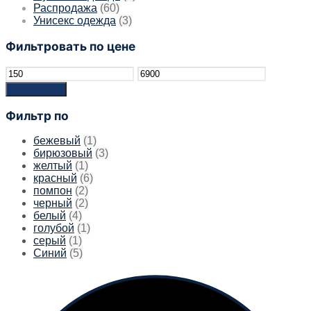
Распродажа
(60)
Унисекс одежда
(3)
Фильтровать по цене
Минимальная
Максимальная
цена
цена
Фильтрация
Фильтр по
бежевый
(1)
бирюзовый
(3)
желтый
(1)
красный
(6)
помпон
(2)
черный
(2)
белый
(4)
голубой
(1)
серый
(1)
Синий
(5)