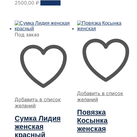
товар
Этот
2500,00
₽
Заказать
товар
имеет
несколько
вариантов.
Опции
Под заказ
можно
выбрать
на
странице
товара
Добавить в список
Добавить в список
желаний
желаний
Повязка
Сумка Лидия
Косынка
женская
женская
красный