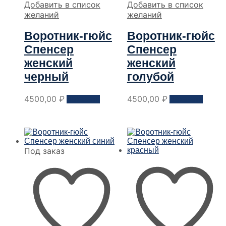
Добавить в список
Добавить в список
желаний
желаний
Воротник-гюйс
Воротник-гюйс
Спенсер
Спенсер
женский
женский
черный
голубой
Этот
Этот
4500,00
₽
4500,00
₽
Заказать
Заказать
товар
товар
имеет
имеет
несколько
неско
вариантов.
вариа
Опции
Опци
Под заказ
можно
можн
выбрать
выбра
на
на
странице
стран
товара
товар