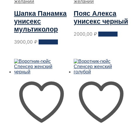
желаний
желаний
Шапка Панамка
Пояс Алекса
унисекс
унисекс черный
мультиколор
Этот
2000,00
₽
Заказать
товар
Этот
3900,00
₽
Заказать
имеет
товар
неско
имеет
вариа
несколько
Опци
вариантов.
можн
Опции
выбра
можно
на
выбрать
стран
на
товар
странице
товара