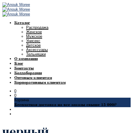
Каталог
Распродажа
Женское
Мужское
Унисекс
Детское
Аксессуары
Тельняшки
О компании
Блог
Контакты
Коллаборации
Оптовым клиентам
Корпоративным клиентам
0
0
Корзина
Бесплатная доставка на все заказы свыше 15 000₽
черный