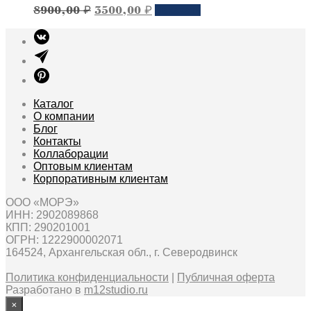
Первоначальная
Текущая
Этот
8900,00
₽
3500,00
₽
Заказать
товар
цена
цена:
имеет
составляла
3500,00 ₽.
несколько
8900,00 ₽.
вариантов.
Опции
можно
выбрать
Каталог
на
О компании
странице
Блог
товара
Контакты
Коллаборации
Оптовым клиентам
Корпоративным клиентам
ООО «МОРЭ»
ИНН: 2902089868
КПП: 290201001
ОГРН: 1222900002071
164524, Архангельская обл., г. Северодвинск
Политика конфиденциальности
|
Публичная оферта
Разработано в
m12studio.ru
×