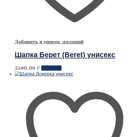
Добавить в список желаний
Шапка Берет (Beret) унисекс
Этот
3500,00
₽
Заказать
товар
имеет
несколько
вариантов.
Опции
можно
выбрать
на
странице
товара