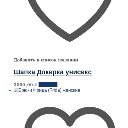
Добавить в список желаний
Шапка Докерка унисекс
Этот
3500,00
₽
Заказать
товар
имеет
несколько
вариантов.
Опции
можно
выбрать
на