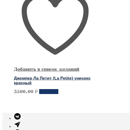
Добавить в список желаний
Джемпер Ла Петит (La Petite) унисекс
красный
Этот
3500,00
₽
Заказать
товар
имеет
несколько
вариантов.
Опции
можно
выбрать