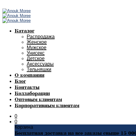
Каталог
Распродажа
Женское
Мужское
Унисекс
Детское
Аксессуары
Тельняшки
О компании
Блог
Контакты
Коллаборации
Оптовым клиентам
Корпоративным клиентам
0
0
Корзина
Бесплатная доставка на все заказы свыше 15 00