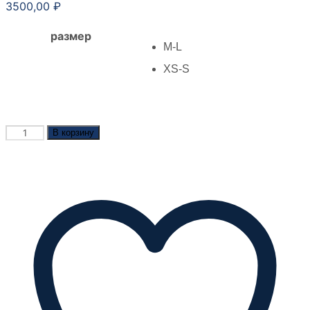
3500,00
₽
размер
M-L
XS-S
Количество
В корзину
товара
Браслет
Бриз
синий