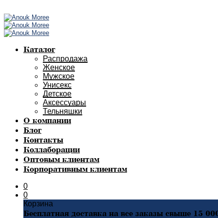
Каталог
Распродажа
Женское
Мужское
Унисекс
Детское
Аксессуары
Тельняшки
О компании
Блог
Контакты
Коллаборации
Оптовым клиентам
Корпоративным клиентам
0
0
Корзина
Бесплатная доставка на все заказы свыше 15 00