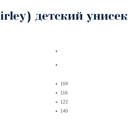
rley) детский унисек
104
116
122
140