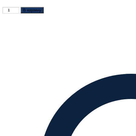
Количество
В корзину
товара
Джемпер
Ширли
(Shirley)
детский
унисекс