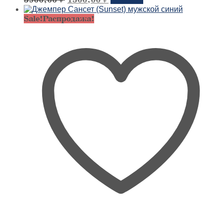
товар
цена
цена:
имеет
Sale!
Распродажа!
составляла
1500,00 ₽.
несколько
5900,00 ₽.
вариантов.
Опции
можно
выбрать
на
странице
товара