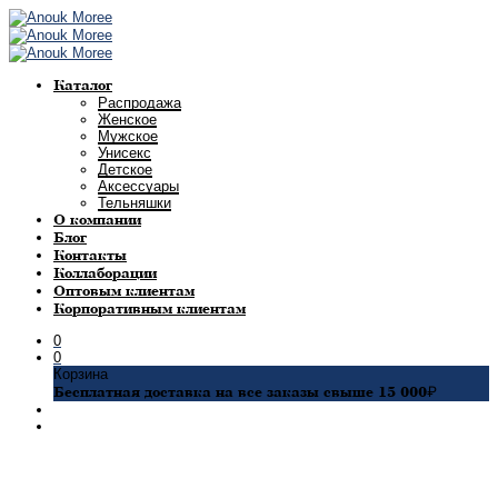
Каталог
Распродажа
Женское
Мужское
Унисекс
Детское
Аксессуары
Тельняшки
О компании
Блог
Контакты
Коллаборации
Оптовым клиентам
Корпоративным клиентам
0
0
Корзина
Бесплатная доставка на все заказы свыше 15 000₽