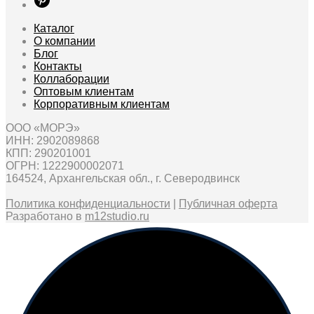
можно
выбрать
Каталог
на
О компании
странице
Блог
товара
Контакты
Коллаборации
Оптовым клиентам
Корпоративным клиентам
ООО «МОРЭ»
ИНН: 2902089868
КПП: 290201001
ОГРН: 1222900002071
164524, Архангельская обл., г. Северодвинск
Политика конфиденциальности
|
Публичная оферта
Разработано в
m12studio.ru