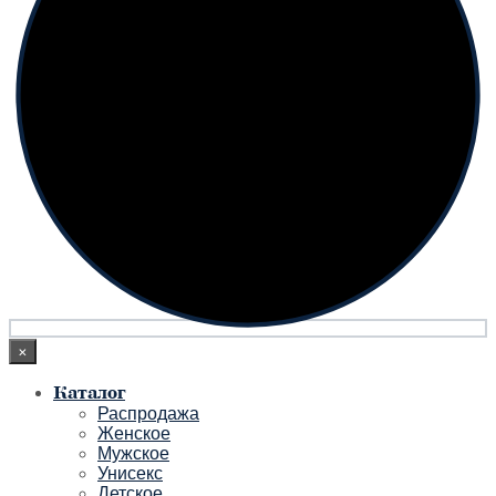
×
Каталог
Распродажа
Женское
Мужское
Унисекс
Детское