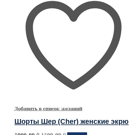
Добавить в список желаний
Шорты Шер (Cher) женские экрю
Первоначальная
Текущая
Этот
5900,00
₽
1500,00
₽
Заказать