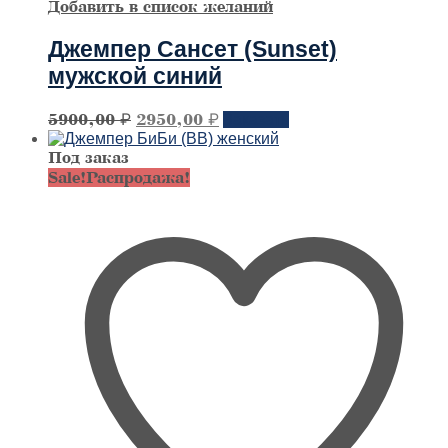
Добавить в список желаний
Джемпер Сансет (Sunset)
мужской синий
Первоначальная
Текущая
Этот
5900,00
₽
2950,00
₽
Заказать
товар
цена
цена:
имеет
Под заказ
составляла
2950,00 ₽.
несколько
Sale!
Распродажа!
5900,00 ₽.
вариантов.
Опции
можно
выбрать
на
странице
товара