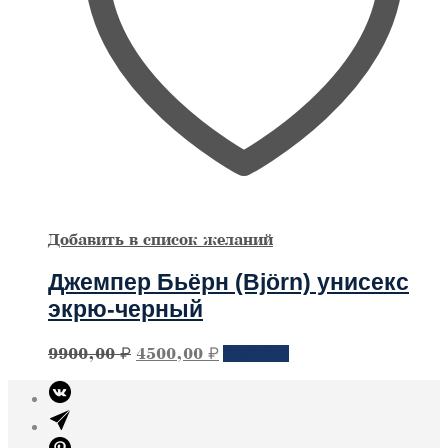
Добавить в список желаний
Джемпер Бьёрн (Björn) унисекс
экрю-черный
Первоначальная
Текущая
Этот
9900,00
₽
4500,00
₽
Заказать
товар
цена
цена:
имеет
составляла
4500,00 ₽.
несколько
9900,00 ₽.
вариантов.
Опции