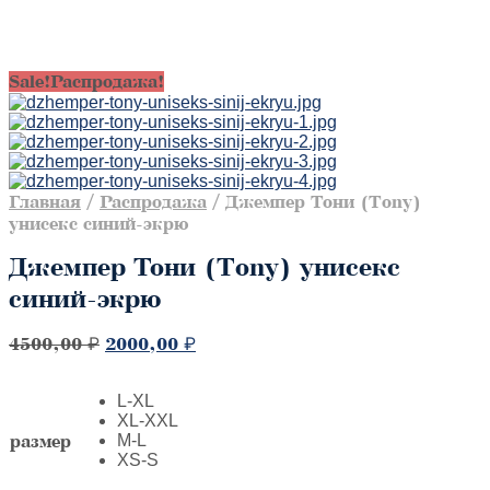
Sale!
Распродажа!
Главная
/
Распродажа
/
Джемпер Тони (Tony)
унисекс синий-экрю
Джемпер Тони (Tony) унисекс
синий-экрю
Первоначальная
Текущая
4500,00
₽
2000,00
₽
цена
цена:
составляла
2000,00 ₽.
L-XL
4500,00 ₽.
XL-XXL
размер
M-L
XS-S