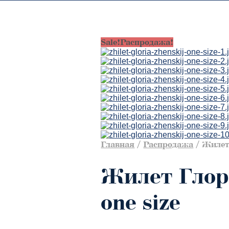
Sale!
Распродажа!
Главная
/
Распродажа
/
Жилет 
Жилет Глор
one size