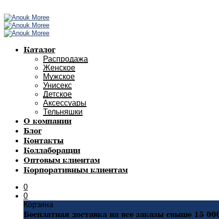
Каталог
Распродажа
Женское
Мужское
Унисекс
Детское
Аксессуары
Тельняшки
О компании
Блог
Контакты
Коллаборации
Оптовым клиентам
Корпоративным клиентам
0
0
Корзина
Бесплатная доставка на все заказы свыше 15 00