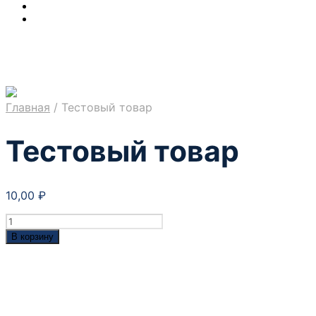
Главная
/
Тестовый товар
Тестовый товар
10,00
₽
Количество
товара
В корзину
Тестовый
товар