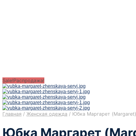
Sale!
Распродажа!
Главная
/
Женская одежда
/
Юбка Маргарет (Margaret
Юбка Маргарет (Mar