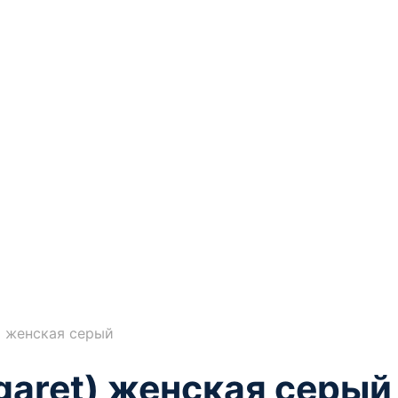
) женская серый
garet) женская серый