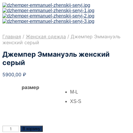
Главная
/
Женская одежда
/
Джемпер Эммануэль
женский серый
Джемпер Эммануэль женский
серый
5900,00
₽
размер
M-L
XS-S
Количество
В корзину