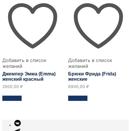
странице
на
товара
странице
товара
Добавить в список
Добавить в список
желаний
желаний
Джемпер Эмма (Emma)
Брюки Фрида (Frida)
женский красный
женские
2900,00
₽
6900,00
₽
Этот
Этот
Заказать
Заказать
товар
товар
имеет
имеет
несколько
несколько
вариантов.
вариантов.
Опции
Опции
можно
можно
выбрать
выбрать