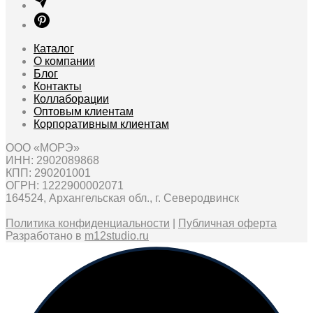
на
на
странице
странице
товара
товара
Каталог
О компании
Блог
Контакты
Коллаборации
Оптовым клиентам
Корпоративным клиентам
ООО «МОРЭ»
ИНН: 2902089868
КПП: 290201001
ОГРН: 1222900002071
164524, Архангельская обл., г. Северодвинск
Политика конфиденциальности
|
Публичная оферта
Разработано в
m12studio.ru